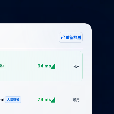
重新检测
64 ms
可用
最快
om
74 ms
可用
大陆域名