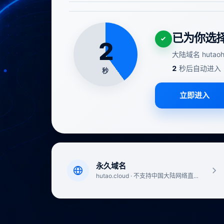
已为你选
2
大陆域名 hutaoho
2
秒后自动进入
立即进入
永久域名
hutao.cloud · 不支持中国大陆网络直接访问